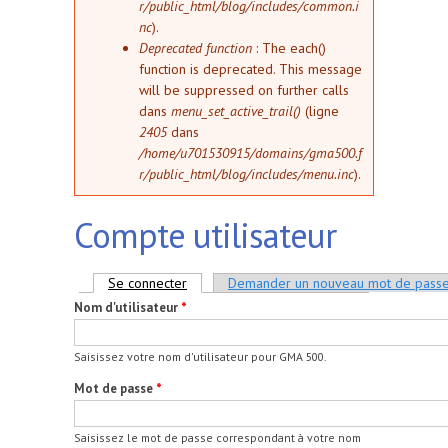
r/public_html/blog/includes/common.i
nc
).
Deprecated function
: The each()
function is deprecated. This message
will be suppressed on further calls
dans
menu_set_active_trail()
(ligne
2405
dans
/home/u701530915/domains/gma500.f
r/public_html/blog/includes/menu.inc
).
Compte utilisateur
Onglets principaux
Se connecter
(onglet actif)
Demander un nouveau mot de pass
Nom d'utilisateur
*
Saisissez votre nom d'utilisateur pour GMA 500.
Mot de passe
*
Saisissez le mot de passe correspondant à votre nom