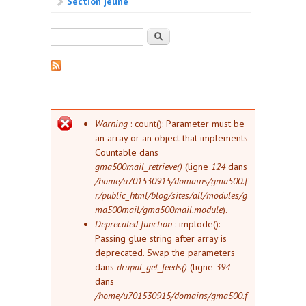
Section jeune
Formulaire de recherche
Rechercher
Message d'erreur
Warning
: count(): Parameter must be
an array or an object that implements
Countable dans
gma500mail_retrieve()
(ligne
124
dans
/home/u701530915/domains/gma500.f
r/public_html/blog/sites/all/modules/g
ma500mail/gma500mail.module
).
Deprecated function
: implode():
Passing glue string after array is
deprecated. Swap the parameters
dans
drupal_get_feeds()
(ligne
394
dans
/home/u701530915/domains/gma500.f