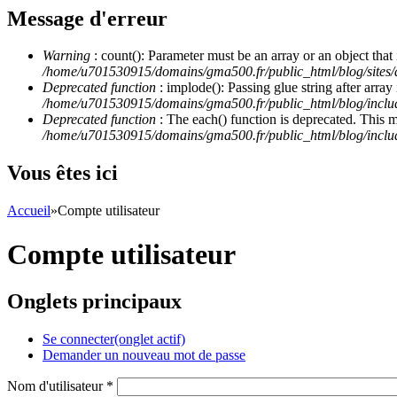
Message d'erreur
Warning
: count(): Parameter must be an array or an object th
/home/u701530915/domains/gma500.fr/public_html/blog/site
Deprecated function
: implode(): Passing glue string after arra
/home/u701530915/domains/gma500.fr/public_html/blog/incl
Deprecated function
: The each() function is deprecated. This 
/home/u701530915/domains/gma500.fr/public_html/blog/inclu
Vous êtes ici
Accueil
»
Compte utilisateur
Compte utilisateur
Onglets principaux
Se connecter
(onglet actif)
Demander un nouveau mot de passe
Nom d'utilisateur
*