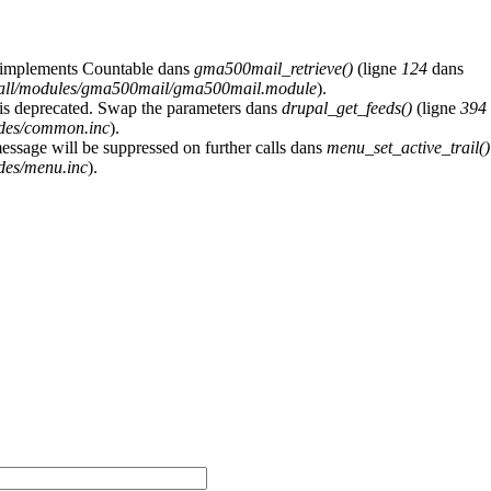
at implements Countable dans
gma500mail_retrieve()
(ligne
124
dans
s/all/modules/gma500mail/gma500mail.module
).
y is deprecated. Swap the parameters dans
drupal_get_feeds()
(ligne
394
udes/common.inc
).
message will be suppressed on further calls dans
menu_set_active_trail()
des/menu.inc
).