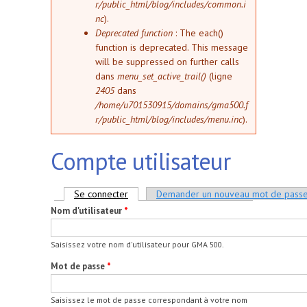
r/public_html/blog/includes/common.i
nc
).
Deprecated function
: The each()
function is deprecated. This message
will be suppressed on further calls
dans
menu_set_active_trail()
(ligne
2405
dans
/home/u701530915/domains/gma500.f
r/public_html/blog/includes/menu.inc
).
Compte utilisateur
Onglets principaux
Se connecter
(onglet actif)
Demander un nouveau mot de pass
Nom d'utilisateur
*
Saisissez votre nom d'utilisateur pour GMA 500.
Mot de passe
*
Saisissez le mot de passe correspondant à votre nom