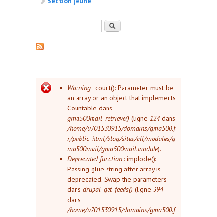
Section jeune
Formulaire de recherche
Rechercher
Message d'erreur
Warning
: count(): Parameter must be
an array or an object that implements
Countable dans
gma500mail_retrieve()
(ligne
124
dans
/home/u701530915/domains/gma500.f
r/public_html/blog/sites/all/modules/g
ma500mail/gma500mail.module
).
Deprecated function
: implode():
Passing glue string after array is
deprecated. Swap the parameters
dans
drupal_get_feeds()
(ligne
394
dans
/home/u701530915/domains/gma500.f