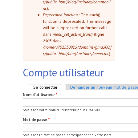
r/public_html/blog/includes/common.i
nc
).
Deprecated function
: The each()
function is deprecated. This message
will be suppressed on further calls
dans
menu_set_active_trail()
(ligne
2405
dans
/home/u701530915/domains/gma500.f
r/public_html/blog/includes/menu.inc
).
Compte utilisateur
Onglets principaux
Se connecter
(onglet actif)
Demander un nouveau mot de pass
Nom d'utilisateur
*
Saisissez votre nom d'utilisateur pour GMA 500.
Mot de passe
*
Saisissez le mot de passe correspondant à votre nom