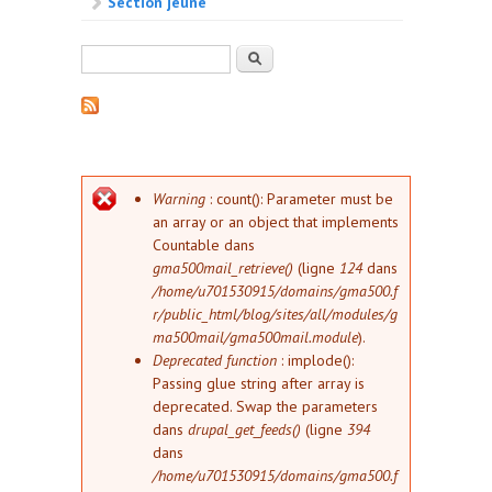
Section jeune
Formulaire de recherche
Rechercher
Message d'erreur
Warning
: count(): Parameter must be
an array or an object that implements
Countable dans
gma500mail_retrieve()
(ligne
124
dans
/home/u701530915/domains/gma500.f
r/public_html/blog/sites/all/modules/g
ma500mail/gma500mail.module
).
Deprecated function
: implode():
Passing glue string after array is
deprecated. Swap the parameters
dans
drupal_get_feeds()
(ligne
394
dans
/home/u701530915/domains/gma500.f