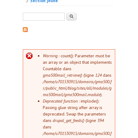
Section jeune
Formulaire de recherche
Rechercher
Message d'erreur
Warning
: count(): Parameter must be
an array or an object that implements
Countable dans
gma500mail_retrieve()
(ligne
124
dans
/home/u701530915/domains/gma500.f
r/public_html/blog/sites/all/modules/g
ma500mail/gma500mail.module
).
Deprecated function
: implode():
Passing glue string after array is
deprecated. Swap the parameters
dans
drupal_get_feeds()
(ligne
394
dans
/home/u701530915/domains/gma500.f