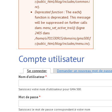
r/public_html/blog/includes/common.i
nc
).
Deprecated function
: The each()
function is deprecated. This message
will be suppressed on further calls
dans
menu_set_active_trail()
(ligne
2405
dans
/home/u701530915/domains/gma500.f
r/public_html/blog/includes/menu.inc
).
Compte utilisateur
Onglets principaux
Se connecter
(onglet actif)
Demander un nouveau mot de pass
Nom d'utilisateur
*
Saisissez votre nom d'utilisateur pour GMA 500.
Mot de passe
*
Saisissez le mot de passe correspondant à votre nom