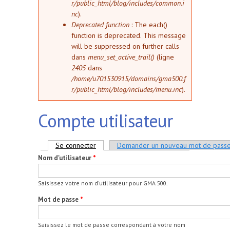
r/public_html/blog/includes/common.i
nc
).
Deprecated function
: The each()
function is deprecated. This message
will be suppressed on further calls
dans
menu_set_active_trail()
(ligne
2405
dans
/home/u701530915/domains/gma500.f
r/public_html/blog/includes/menu.inc
).
Compte utilisateur
Onglets principaux
Se connecter
(onglet actif)
Demander un nouveau mot de pass
Nom d'utilisateur
*
Saisissez votre nom d'utilisateur pour GMA 500.
Mot de passe
*
Saisissez le mot de passe correspondant à votre nom