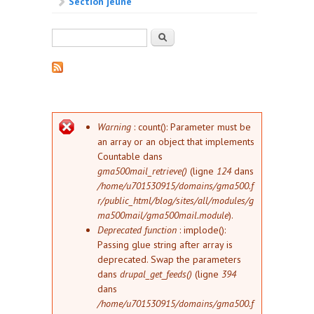
Section jeune
Formulaire de recherche
Rechercher
Message d'erreur
Warning
: count(): Parameter must be
an array or an object that implements
Countable dans
gma500mail_retrieve()
(ligne
124
dans
/home/u701530915/domains/gma500.f
r/public_html/blog/sites/all/modules/g
ma500mail/gma500mail.module
).
Deprecated function
: implode():
Passing glue string after array is
deprecated. Swap the parameters
dans
drupal_get_feeds()
(ligne
394
dans
/home/u701530915/domains/gma500.f