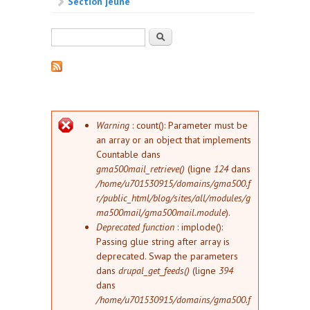
Section jeune
Formulaire de recherche
Rechercher
Message d'erreur
Warning
: count(): Parameter must be
an array or an object that implements
Countable dans
gma500mail_retrieve()
(ligne
124
dans
/home/u701530915/domains/gma500.f
r/public_html/blog/sites/all/modules/g
ma500mail/gma500mail.module
).
Deprecated function
: implode():
Passing glue string after array is
deprecated. Swap the parameters
dans
drupal_get_feeds()
(ligne
394
dans
/home/u701530915/domains/gma500.f