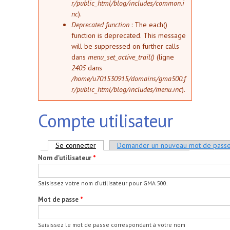
r/public_html/blog/includes/common.i
nc
).
Deprecated function
: The each()
function is deprecated. This message
will be suppressed on further calls
dans
menu_set_active_trail()
(ligne
2405
dans
/home/u701530915/domains/gma500.f
r/public_html/blog/includes/menu.inc
).
Compte utilisateur
Onglets principaux
Se connecter
(onglet actif)
Demander un nouveau mot de pass
Nom d'utilisateur
*
Saisissez votre nom d'utilisateur pour GMA 500.
Mot de passe
*
Saisissez le mot de passe correspondant à votre nom