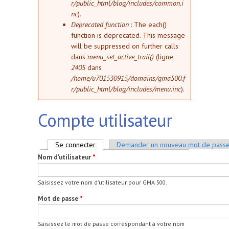
r/public_html/blog/includes/common.i
nc
).
Deprecated function
: The each()
function is deprecated. This message
will be suppressed on further calls
dans
menu_set_active_trail()
(ligne
2405
dans
/home/u701530915/domains/gma500.f
r/public_html/blog/includes/menu.inc
).
Compte utilisateur
Onglets principaux
Se connecter
(onglet actif)
Demander un nouveau mot de pass
Nom d'utilisateur
*
Saisissez votre nom d'utilisateur pour GMA 500.
Mot de passe
*
Saisissez le mot de passe correspondant à votre nom