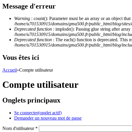
Message d'erreur
Warning
: count(): Parameter must be an array or an object th
/home/u701530915/domains/gma500.fr/public_html/blog/site
Deprecated function
: implode(): Passing glue string after arra
/home/u701530915/domains/gma500.fr/public_html/blog/incl
Deprecated function
: The each() function is deprecated. This 
/home/u701530915/domains/gma500.fr/public_html/blog/inclu
Vous êtes ici
Accueil
»
Compte utilisateur
Compte utilisateur
Onglets principaux
Se connecter
(onglet actif)
Demander un nouveau mot de passe
Nom d'utilisateur
*