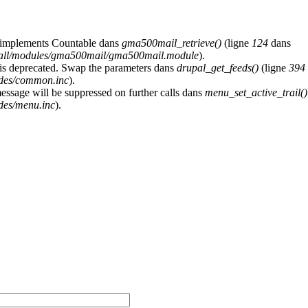
at implements Countable dans
gma500mail_retrieve()
(ligne
124
dans
s/all/modules/gma500mail/gma500mail.module
).
y is deprecated. Swap the parameters dans
drupal_get_feeds()
(ligne
394
udes/common.inc
).
message will be suppressed on further calls dans
menu_set_active_trail()
des/menu.inc
).