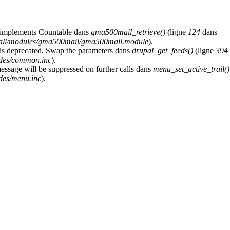
at implements Countable dans
gma500mail_retrieve()
(ligne
124
dans
s/all/modules/gma500mail/gma500mail.module
).
y is deprecated. Swap the parameters dans
drupal_get_feeds()
(ligne
394
udes/common.inc
).
message will be suppressed on further calls dans
menu_set_active_trail()
des/menu.inc
).