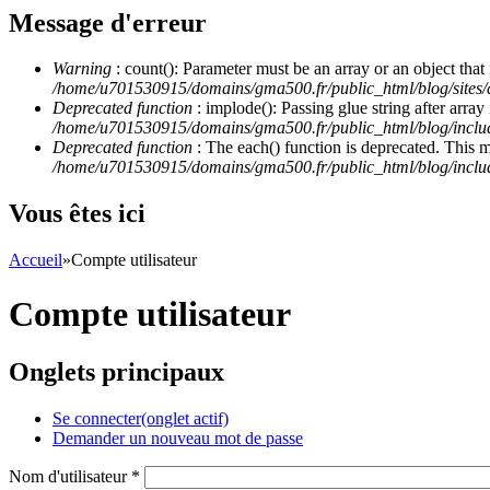
Message d'erreur
Warning
: count(): Parameter must be an array or an object th
/home/u701530915/domains/gma500.fr/public_html/blog/site
Deprecated function
: implode(): Passing glue string after arra
/home/u701530915/domains/gma500.fr/public_html/blog/incl
Deprecated function
: The each() function is deprecated. This 
/home/u701530915/domains/gma500.fr/public_html/blog/inclu
Vous êtes ici
Accueil
»
Compte utilisateur
Compte utilisateur
Onglets principaux
Se connecter
(onglet actif)
Demander un nouveau mot de passe
Nom d'utilisateur
*