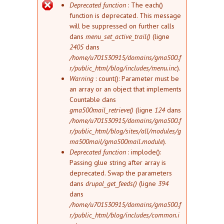
Message d'erreur
Deprecated function
: The each()
function is deprecated. This message
will be suppressed on further calls
dans
menu_set_active_trail()
(ligne
2405
dans
/home/u701530915/domains/gma500.f
r/public_html/blog/includes/menu.inc
).
Warning
: count(): Parameter must be
an array or an object that implements
Countable dans
gma500mail_retrieve()
(ligne
124
dans
/home/u701530915/domains/gma500.f
r/public_html/blog/sites/all/modules/g
ma500mail/gma500mail.module
).
Deprecated function
: implode():
Passing glue string after array is
deprecated. Swap the parameters
dans
drupal_get_feeds()
(ligne
394
dans
/home/u701530915/domains/gma500.f
r/public_html/blog/includes/common.i