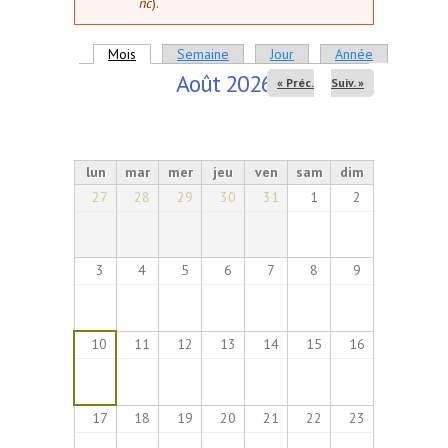
nc
).
Onglets principaux
Mois
(onglet actif)
Semaine
Jour
Année
Août 2026
« Préc.
Suiv. »
lun
mar
mer
jeu
ven
sam
dim
27
28
29
30
31
1
2
3
4
5
6
7
8
9
10
11
12
13
14
15
16
17
18
19
20
21
22
23