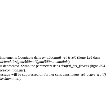
at implements Countable dans
gma500mail_retrieve()
(ligne
124
dans
s/all/modules/gma500mail/gma500mail.module
).
y is deprecated. Swap the parameters dans
drupal_get_feeds()
(ligne
394
udes/common.inc
).
message will be suppressed on further calls dans
menu_set_active_trail()
des/menu.inc
).