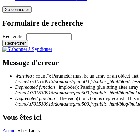
Formulaire de recherche
Rechercher
Message d'erreur
Warning
: count(): Parameter must be an array or an object th
/home/u701530915/domains/gma500.fr/public_html/blog/site
Deprecated function
: implode(): Passing glue string after arra
/home/u701530915/domains/gma500.fr/public_html/blog/incl
Deprecated function
: The each() function is deprecated. This 
/home/u701530915/domains/gma500.fr/public_html/blog/inclu
Vous êtes ici
Accueil
»
Les Liens