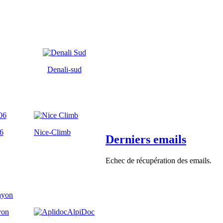
Denali-sud
6
Nice-Climb
Derniers emails
Echec de récupération des emails.
yon
AlpiDoc