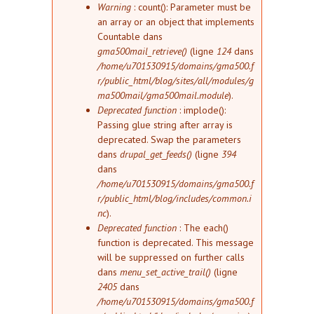
Message d'erreur
Warning
: count(): Parameter must be
an array or an object that implements
Countable dans
gma500mail_retrieve()
(ligne
124
dans
/home/u701530915/domains/gma500.f
r/public_html/blog/sites/all/modules/g
ma500mail/gma500mail.module
).
Deprecated function
: implode():
Passing glue string after array is
deprecated. Swap the parameters
dans
drupal_get_feeds()
(ligne
394
dans
/home/u701530915/domains/gma500.f
r/public_html/blog/includes/common.i
nc
).
Deprecated function
: The each()
function is deprecated. This message
will be suppressed on further calls
dans
menu_set_active_trail()
(ligne
2405
dans
/home/u701530915/domains/gma500.f