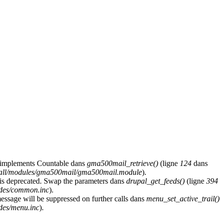
at implements Countable dans
gma500mail_retrieve()
(ligne
124
dans
s/all/modules/gma500mail/gma500mail.module
).
y is deprecated. Swap the parameters dans
drupal_get_feeds()
(ligne
394
udes/common.inc
).
message will be suppressed on further calls dans
menu_set_active_trail()
des/menu.inc
).