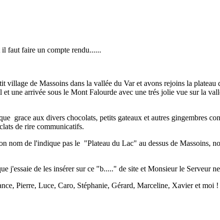
t il faut faire un compte rendu......
tit village de Massoins dans la vallée du Var et avons rejoins la plateau
l et une arrivée sous le Mont Falourde avec une trés jolie vue sur la va
ique grace aux divers chocolats, petits gateaux et autres gingembres conf
clats de rire communicatifs.
son nom de l'indique pas le "Plateau du Lac" au dessus de Massoins, no
e j'essaie de les insérer sur ce "b....." de site et Monsieur le Serveur ne
nce, Pierre, Luce, Caro, Stéphanie, Gérard, Marceline, Xavier et moi !