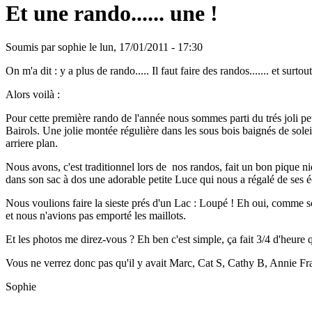
Et une rando...... une !
Soumis par
sophie
le lun, 17/01/2011 - 17:30
On m'a dit : y a plus de rando..... Il faut faire des randos....... et surtou
Alors voilà :
Pour cette première rando de l'année nous sommes parti du trés joli pe
Bairols. Une jolie montée régulière dans les sous bois baignés de solei
arriere plan.
Nous avons, c'est traditionnel lors de nos randos, fait un bon pique n
dans son sac à dos une adorable petite Luce qui nous a régalé de ses é
Nous voulions faire la sieste prés d'un Lac : Loupé ! Eh oui, comme 
et nous n'avions pas emporté les maillots.
Et les photos me direz-vous ? Eh ben c'est simple, ça fait 3/4 d'heure qu
Vous ne verrez donc pas qu'il y avait Marc, Cat S, Cathy B, Annie Fra
Sophie