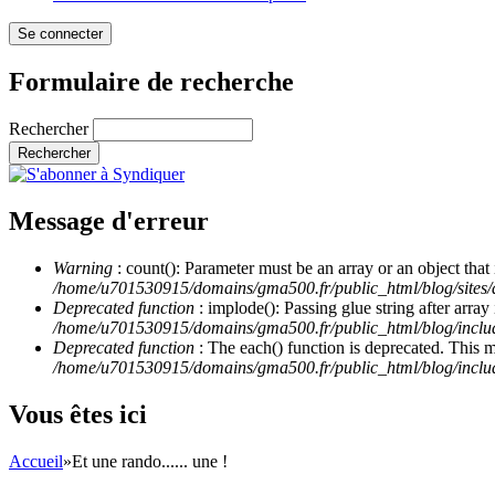
Formulaire de recherche
Rechercher
Message d'erreur
Warning
: count(): Parameter must be an array or an object th
/home/u701530915/domains/gma500.fr/public_html/blog/site
Deprecated function
: implode(): Passing glue string after arra
/home/u701530915/domains/gma500.fr/public_html/blog/incl
Deprecated function
: The each() function is deprecated. This 
/home/u701530915/domains/gma500.fr/public_html/blog/inclu
Vous êtes ici
Accueil
»
Et une rando...... une !