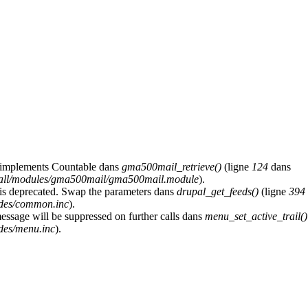
at implements Countable dans
gma500mail_retrieve()
(ligne
124
dans
s/all/modules/gma500mail/gma500mail.module
).
y is deprecated. Swap the parameters dans
drupal_get_feeds()
(ligne
394
udes/common.inc
).
message will be suppressed on further calls dans
menu_set_active_trail()
des/menu.inc
).