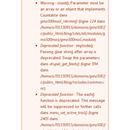
Message d'erreur
Warning
: count(): Parameter must be
an array or an object that implements
Countable dans
gma500mail_retrieve()
(ligne
124
dans
/home/u701530915/domains/gma500.f
r/public_html/blog/sites/all/modules/g
ma500mail/gma500mail.module
).
Deprecated function
: implode():
Passing glue string after array is
deprecated. Swap the parameters
dans
drupal_get_feeds()
(ligne
394
dans
/home/u701530915/domains/gma500.f
r/public_html/blog/includes/common.i
nc
).
Deprecated function
: The each()
function is deprecated. This message
will be suppressed on further calls
dans
menu_set_active_trail()
(ligne
2405
dans
/home/u701530915/domains/gma500.f