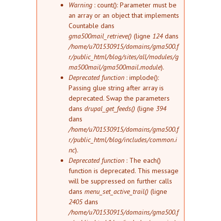
Message d'erreur
Warning
: count(): Parameter must be
an array or an object that implements
Countable dans
gma500mail_retrieve()
(ligne
124
dans
/home/u701530915/domains/gma500.f
r/public_html/blog/sites/all/modules/g
ma500mail/gma500mail.module
).
Deprecated function
: implode():
Passing glue string after array is
deprecated. Swap the parameters
dans
drupal_get_feeds()
(ligne
394
dans
/home/u701530915/domains/gma500.f
r/public_html/blog/includes/common.i
nc
).
Deprecated function
: The each()
function is deprecated. This message
will be suppressed on further calls
dans
menu_set_active_trail()
(ligne
2405
dans
/home/u701530915/domains/gma500.f