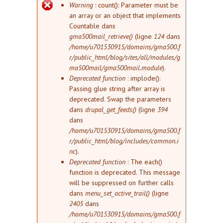
Message d'erreur
Warning
: count(): Parameter must be
an array or an object that implements
Countable dans
gma500mail_retrieve()
(ligne
124
dans
/home/u701530915/domains/gma500.f
r/public_html/blog/sites/all/modules/g
ma500mail/gma500mail.module
).
Deprecated function
: implode():
Passing glue string after array is
deprecated. Swap the parameters
dans
drupal_get_feeds()
(ligne
394
dans
/home/u701530915/domains/gma500.f
r/public_html/blog/includes/common.i
nc
).
Deprecated function
: The each()
function is deprecated. This message
will be suppressed on further calls
dans
menu_set_active_trail()
(ligne
2405
dans
/home/u701530915/domains/gma500.f