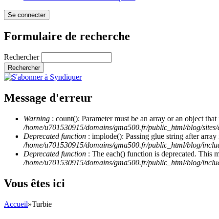
Formulaire de recherche
Rechercher
Message d'erreur
Warning
: count(): Parameter must be an array or an object th
/home/u701530915/domains/gma500.fr/public_html/blog/site
Deprecated function
: implode(): Passing glue string after arra
/home/u701530915/domains/gma500.fr/public_html/blog/incl
Deprecated function
: The each() function is deprecated. This 
/home/u701530915/domains/gma500.fr/public_html/blog/inclu
Vous êtes ici
Accueil
»
Turbie