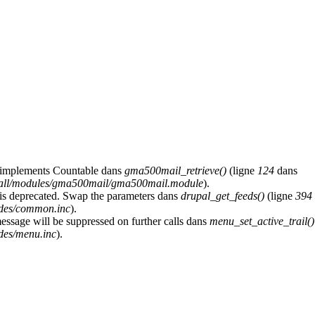
at implements Countable dans
gma500mail_retrieve()
(ligne
124
dans
s/all/modules/gma500mail/gma500mail.module
).
y is deprecated. Swap the parameters dans
drupal_get_feeds()
(ligne
394
udes/common.inc
).
message will be suppressed on further calls dans
menu_set_active_trail()
des/menu.inc
).