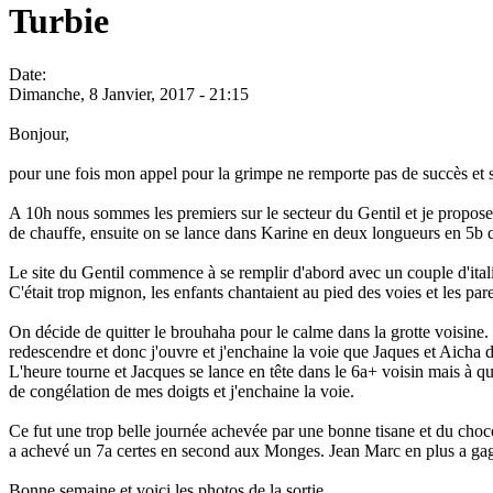
Turbie
Date:
Dimanche, 8 Janvier, 2017 - 21:15
Bonjour,
pour une fois mon appel pour la grimpe ne remporte pas de succès et seu
A 10h nous sommes les premiers sur le secteur du Gentil et je propos
de chauffe, ensuite on se lance dans Karine en deux longueurs en 5b qui
Le site du Gentil commence à se remplir d'abord avec un couple d'itali
C'était trop mignon, les enfants chantaient au pied des voies et les pare
On décide de quitter le brouhaha pour le calme dans la grotte voisine.
redescendre et donc j'ouvre et j'enchaine la voie que Jaques et Aicha 
L'heure tourne et Jacques se lance en tête dans le 6a+ voisin mais à que
de congélation de mes doigts et j'enchaine la voie.
Ce fut une trop belle journée achevée par une bonne tisane et du chocol
a achevé un 7a certes en second aux Monges. Jean Marc en plus a gagné 
Bonne semaine et voici les photos de la sortie