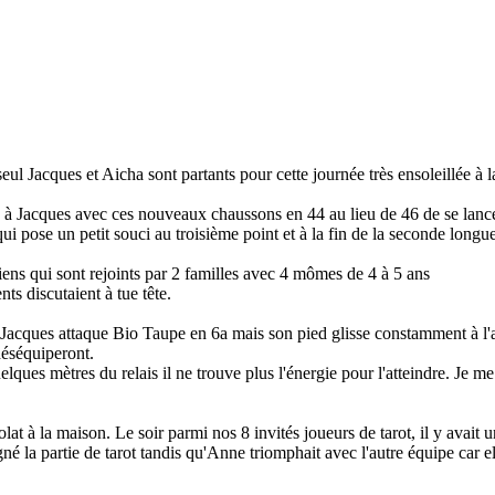
l Jacques et Aicha sont partants pour cette journée très ensoleillée à l
e à Jacques avec ces nouveaux chaussons en 44 au lieu de 46 de se lan
 pose un petit souci au troisième point et à la fin de la seconde longueu
ens qui sont rejoints par 2 familles avec 4 mômes de 4 à 5 ans
nts discutaient à tue tête.
 Jacques attaque Bio Taupe en 6a mais son pied glisse constamment à l'at
déséquiperont.
lques mètres du relais il ne trouve plus l'énergie pour l'atteindre. Je m
at à la maison. Le soir parmi nos 8 invités joueurs de tarot, il y avait u
la partie de tarot tandis qu'Anne triomphait avec l'autre équipe car el