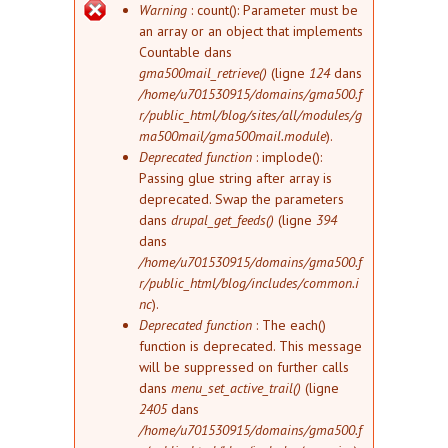
Message d'erreur
Warning
: count(): Parameter must be
an array or an object that implements
Countable dans
gma500mail_retrieve()
(ligne
124
dans
/home/u701530915/domains/gma500.f
r/public_html/blog/sites/all/modules/g
ma500mail/gma500mail.module
).
Deprecated function
: implode():
Passing glue string after array is
deprecated. Swap the parameters
dans
drupal_get_feeds()
(ligne
394
dans
/home/u701530915/domains/gma500.f
r/public_html/blog/includes/common.i
nc
).
Deprecated function
: The each()
function is deprecated. This message
will be suppressed on further calls
dans
menu_set_active_trail()
(ligne
2405
dans
/home/u701530915/domains/gma500.f