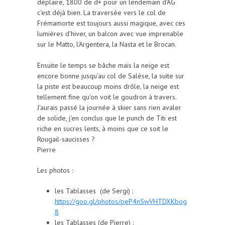
déplaire, 1800 de d+ pour un lendemain d'AG
c'est déjà bien. La traversée vers le col de
Frémamorte est toujours aussi magique, avec ces
lumières d'hiver, un balcon avec vue imprenable
sur le Matto, l'Argentera, la Nasta et le Brocan.
Ensuite le temps se bâche mais la neige est
encore bonne jusqu'au col de Salèse, la suite sur
la piste est beaucoup moins drôle, la neige est
tellement fine qu'on voit le goudron à travers.
J'aurais passé la journée à skier sans rien avaler
de solide, j'en conclus que le punch de Titi est
riche en sucres lents, à moins que ce soit le
Rougail-saucisses ?
Pierre
Les photos :
les Tablasses (de Sergi) :
https://goo.gl/photos/peP4nSwVHTDXKbog
8
les Tablasses (de Pierre) :