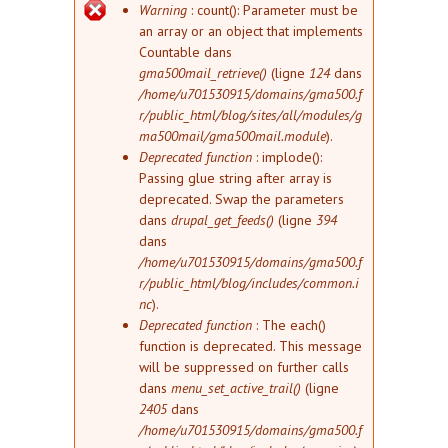
Message d'erreur
Warning
: count(): Parameter must be
an array or an object that implements
Countable dans
gma500mail_retrieve()
(ligne
124
dans
/home/u701530915/domains/gma500.f
r/public_html/blog/sites/all/modules/g
ma500mail/gma500mail.module
).
Deprecated function
: implode():
Passing glue string after array is
deprecated. Swap the parameters
dans
drupal_get_feeds()
(ligne
394
dans
/home/u701530915/domains/gma500.f
r/public_html/blog/includes/common.i
nc
).
Deprecated function
: The each()
function is deprecated. This message
will be suppressed on further calls
dans
menu_set_active_trail()
(ligne
2405
dans
/home/u701530915/domains/gma500.f