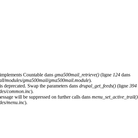
at implements Countable dans
gma500mail_retrieve()
(ligne
124
dans
s/all/modules/gma500mail/gma500mail.module
).
y is deprecated. Swap the parameters dans
drupal_get_feeds()
(ligne
394
udes/common.inc
).
message will be suppressed on further calls dans
menu_set_active_trail()
des/menu.inc
).