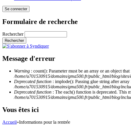
Formulaire de recherche
Rechercher
Message d'erreur
Warning
: count(): Parameter must be an array or an object th
/home/u701530915/domains/gma500.fr/public_html/blog/site
Deprecated function
: implode(): Passing glue string after arra
/home/u701530915/domains/gma500.fr/public_html/blog/incl
Deprecated function
: The each() function is deprecated. This 
/home/u701530915/domains/gma500.fr/public_html/blog/inclu
Vous êtes ici
Accueil
»
Informations pour la rentrée