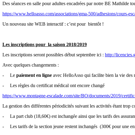
Des séances en salle pour adultes encadrées par notre BE Mathilde tou
https://www.helloasso.com/associations/gma-500/adhesions/cours-esc
Un nouveau site WEB interactif : c’est pour bientôt !
Les inscriptions pour la saison 2018/2019
Les inscriptions seront possibles début septembre ici :
http://licencies
Avec quelques changements :
-
Le
paiement en ligne
avec HelloAsso qui facilite bien la vie des
-
Les règles du certificat médical ont encore changé
https://www.montagne-escalade.com/site/BO/documents/2019/certific
La gestion des différentes périodicités suivant les activités étant tro
-
La part club (18,60€) est inchangée ainsi que les tarifs des assu
-
Les tarifs de la section jeune restent inchangés (300€ pour une en