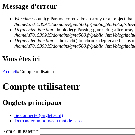
Message d'erreur
Warning
: count(): Parameter must be an array or an object th
/home/u701530915/domains/gma500.fr/public_html/blog/site
Deprecated function
: implode(): Passing glue string after arra
/home/u701530915/domains/gma500.fr/public_html/blog/incl
Deprecated function
: The each() function is deprecated. This 
/home/u701530915/domains/gma500.fr/public_html/blog/inclu
Vous êtes ici
Accueil
»
Compte utilisateur
Compte utilisateur
Onglets principaux
Se connecter
(onglet actif)
Demander un nouveau mot de passe
Nom d'utilisateur
*