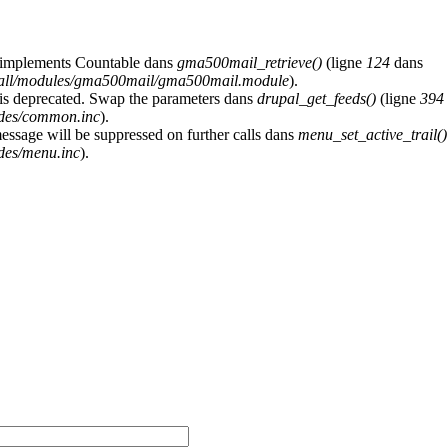
at implements Countable dans
gma500mail_retrieve()
(ligne
124
dans
s/all/modules/gma500mail/gma500mail.module
).
y is deprecated. Swap the parameters dans
drupal_get_feeds()
(ligne
394
udes/common.inc
).
message will be suppressed on further calls dans
menu_set_active_trail()
des/menu.inc
).