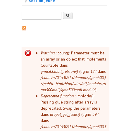
Section jeune
Formulaire de recherche
Rechercher
Message d'erreur
Warning
: count(): Parameter must be
an array or an object that implements
Countable dans
gma500mail_retrieve()
(ligne
124
dans
/home/u701530915/domains/gma500.f
r/public_html/blog/sites/all/modules/g
ma500mail/gma500mail.module
).
Deprecated function
: implode():
Passing glue string after array is
deprecated. Swap the parameters
dans
drupal_get_feeds()
(ligne
394
dans
/home/u701530915/domains/gma500.f