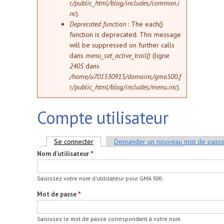
r/public_html/blog/includes/common.i
nc
).
Deprecated function
: The each()
function is deprecated. This message
will be suppressed on further calls
dans
menu_set_active_trail()
(ligne
2405
dans
/home/u701530915/domains/gma500.f
r/public_html/blog/includes/menu.inc
).
Compte utilisateur
Onglets principaux
Se connecter
(onglet actif)
Demander un nouveau mot de pass
Nom d'utilisateur
*
Saisissez votre nom d'utilisateur pour GMA 500.
Mot de passe
*
Saisissez le mot de passe correspondant à votre nom