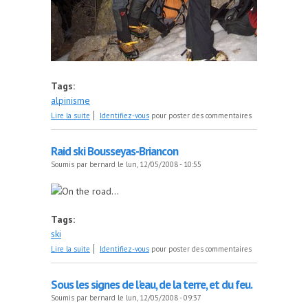
Tags:
alpinisme
de CR traversée du Caire Barel le 03 Mai 2008
Lire la suite
Identifiez-vous
pour poster des commentaires
Raid ski Bousseyas-Briancon
Soumis par
bernard
le lun, 12/05/2008 - 10:55
On the road...
Tags:
ski
de Raid ski Bousseyas-Briancon
Lire la suite
Identifiez-vous
pour poster des commentaires
Sous les signes de l'eau, de la terre, et du feu.
Soumis par
bernard
le lun, 12/05/2008 - 09:37