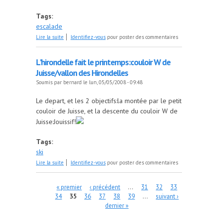
Tags:
escalade
de GMA-Kalymnos Rock Trip 2008
Lire la suite
Identifiez-vous
pour poster des commentaires
L'hirondelle fait le printemps:couloir W de
Juisse/vallon des Hirondelles
Soumis par
bernard
le lun, 05/05/2008 - 09:48
Le depart, et les 2 objectifs:la montée par le petit
couloir de Juisse, et la descente du couloir W de
Juisse:Jouissif!
Tags:
ski
de L'hirondelle fait le printemps:couloir W de
Lire la suite
Identifiez-vous
pour poster des commentaires
Juisse/vallon des Hirondelles
Pages
« premier
‹ précédent
…
31
32
33
34
35
36
37
38
39
…
suivant ›
dernier »