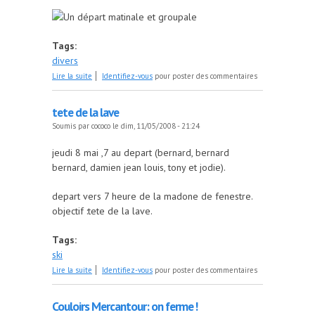
Un départ matinale et groupale
Tags:
divers
de Sous les signes de l'eau, de la terre, et du feu.
Lire la suite
Identifiez-vous
pour poster des commentaires
tete de la lave
Soumis par
cococo
le dim, 11/05/2008 - 21:24
jeudi 8 mai ,7 au depart (bernard, bernard
bernard, damien jean louis, tony et jodie).
depart vers 7 heure de la madone de fenestre.
objectif :tete de la lave.
Tags:
ski
de tete de la lave
Lire la suite
Identifiez-vous
pour poster des commentaires
Couloirs Mercantour: on ferme !