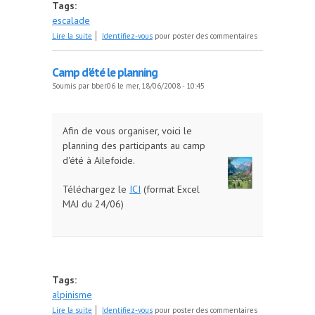
Tags:
escalade
de Premier Pique-nique a la pointe de l'Aiguille
Lire la suite
Identifiez-vous
pour poster des commentaires
Camp d'été le planning
Soumis par
bber06
le mer, 18/06/2008 - 10:45
Afin de vous organiser, voici le
planning des participants au camp
d'été à Ailefoide.
Téléchargez le
ICI
(format Excel
MAJ du 24/06)
Tags:
alpinisme
de Camp d'été le planning
Lire la suite
Identifiez-vous
pour poster des commentaires