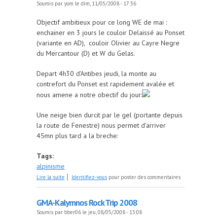
Soumis par
yom
le dim, 11/05/2008 - 17:36
Objectif ambitieux pour ce long WE de mai :
enchainer en 3 jours le couloir Delaissé au Ponset
(variante en AD), couloir Olivier au Cayre Negre
du Mercantour (D) et W du Gelas.
Depart 4h30 d'Antibes jeudi, la monte au
contrefort du Ponset est rapidement avalée et
nous amene a notre obectif du jour:
Une neige bien durcit par le gel (portante depuis
la route de Fenestre) nous permet d'arriver
45mn plus tard a la breche:
Tags:
alpinisme
de Couloirs Mercantour: on ferme !
Lire la suite
Identifiez-vous
pour poster des commentaires
GMA-Kalymnos Rock Trip 2008
Soumis par
bber06
le jeu, 08/05/2008 - 13:08