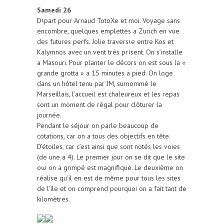
Samedi 26
Dιpart pour Arnaud TotoXe et moi. Voyage sans
encombre, quelques emplettes a Zurich en vue
des futures perfs. Jolie traversιe entre Kos et
Kalymnos avec un vent très prιsent. On s’installe
a Masouri. Pour planter le décors on est sous la «
grande grotta » a 15 minutes a pied. On loge
dans un hôtel tenu par JM, surnommé le
Marseillais, l’accueil est chaleureux et les repas
sont un moment de régal pour clôturer la
journée.
Pendant le séjour on parle beaucoup de
cotations, car on a tous des objectifs en tête.
D’étoiles, car c’est ainsi que sont notés les voies
(de une a 4). Le premier jour on se dit que le site
oω on a grimpé est magnifique. Le deuxième on
réalise qu’il en est de même pour tous les sites
de l’ile et on comprend pourquoi on a fait tant de
kilomètres.