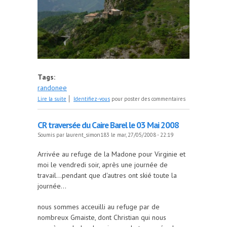
Tags:
randonee
de randonnée improviséé entre la vallée du Cians
Lire la suite
Identifiez-vous
pour poster des commentaires
et du Dalius, dimanche 1er juin
CR traversée du Caire Barel le 03 Mai 2008
Soumis par
laurent_simon183
le mar, 27/05/2008 - 22:19
Arrivée au refuge de la Madone pour Virginie et
moi le vendredi soir, après une journée de
travail...pendant que d'autres ont skié toute la
journée...
nous sommes acceuilli au refuge par de
nombreux Gmaiste, dont Christian qui nous