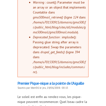
Message d'erreur
Warning
: count(): Parameter must be
an array or an object that implements
Countable dans
gma500mail_retrieve()
(ligne
124
dans
/home/u701530915/domains/gma500.f
r/public_html/blog/sites/all/modules/g
ma500mail/gma500mail.module
).
Deprecated function
: implode():
Passing glue string after array is
deprecated. Swap the parameters
dans
drupal_get_feeds()
(ligne
394
dans
/home/u701530915/domains/gma500.f
r/public_html/blog/includes/common.i
nc
).
Premier Pique-nique a la pointe de l'Aiguille
Soumis par
bber06
le jeu, 19/06/2008 - 00:15
Le soleil est enfin au rendez-vous, les pique-
nique peuvent recommencer. Quel beau cadre la