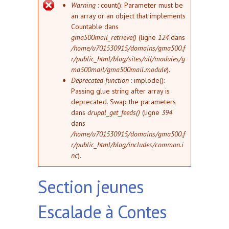
Message d'erreur
Warning
: count(): Parameter must be
an array or an object that implements
Countable dans
gma500mail_retrieve()
(ligne
124
dans
/home/u701530915/domains/gma500.f
r/public_html/blog/sites/all/modules/g
ma500mail/gma500mail.module
).
Deprecated function
: implode():
Passing glue string after array is
deprecated. Swap the parameters
dans
drupal_get_feeds()
(ligne
394
dans
/home/u701530915/domains/gma500.f
r/public_html/blog/includes/common.i
nc
).
Section jeunes
Escalade à Contes