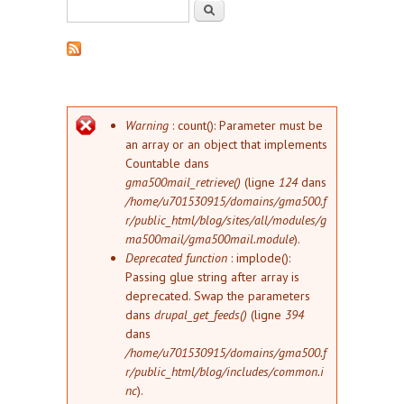
Formulaire de recherche
Rechercher
Message d'erreur
Warning
: count(): Parameter must be
an array or an object that implements
Countable dans
gma500mail_retrieve()
(ligne
124
dans
/home/u701530915/domains/gma500.f
r/public_html/blog/sites/all/modules/g
ma500mail/gma500mail.module
).
Deprecated function
: implode():
Passing glue string after array is
deprecated. Swap the parameters
dans
drupal_get_feeds()
(ligne
394
dans
/home/u701530915/domains/gma500.f
r/public_html/blog/includes/common.i
nc
).