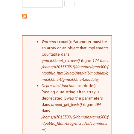
Formulaire de recherche
Rechercher
Message d'erreur
Warning
: count(): Parameter must be
an array or an object that implements
Countable dans
gma500mail_retrieve()
(ligne
124
dans
/home/u701530915/domains/gma500.f
r/public_html/blog/sites/all/modules/g
ma500mail/gma500mail.module
).
Deprecated function
: implode():
Passing glue string after array is
deprecated. Swap the parameters
dans
drupal_get_feeds()
(ligne
394
dans
/home/u701530915/domains/gma500.f
r/public_html/blog/includes/common.i
nc
).