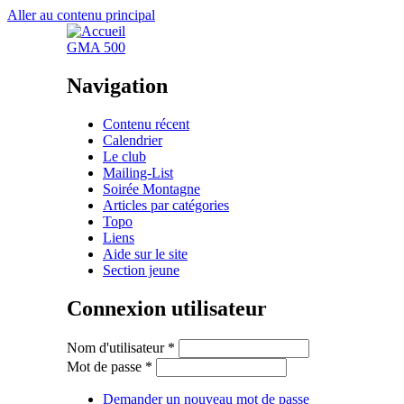
Aller au contenu principal
GMA 500
Navigation
Contenu récent
Calendrier
Le club
Mailing-List
Soirée Montagne
Articles par catégories
Topo
Liens
Aide sur le site
Section jeune
Connexion utilisateur
Nom d'utilisateur
*
Mot de passe
*
Demander un nouveau mot de passe