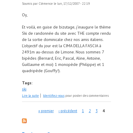
Soumis par
Clémence
le lun, 17/12/2007 - 22:19
Oy,
Et voilà, en guise de bizutage, j'inaugure le thème
Ski de randonnée du site avec THE compte rendu
de la sortie dominicale chez nos amis italiens.
L'objectif du jour est la CIMA DELLA FASCIA à
2491m au-dessus de Limone. Nous sommes 7
bipèdes (Bernard, Eric, Pascal, Aline, Antoine,
Guillaume et moi) 1 monopède (Philippe) et 1
quadripède (Gouffy!).
Tags:
ski
de CR Ski de rando - CIMA DELLA FASCIA
Lire la suite
Identifiez-vous
pour poster des commentaires
Pages
« premier
‹ précédent
1
2
3
4