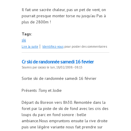
Il fait une sacrée chaleur, pas un pet de vent, on
pourrait presque monter torse nu jusqu'au Pas à
plus de 2800m !
Tags:
ski
de CR Clapier
Lire la suite
Identifiez-vous
pour poster des commentaires
Cr ski de randonnée samedi 16 fevrier
Soumis par
cococo
le lun, 18/02/2008 - 08:15
Sortie ski de randonnée samedi 16 février
Présents :Tony et Jodie
Départ du Boreon vers 8h30. Remontée dans la
foret par la piste de ski de fond avec les cris des
loups du parc en fond sonore : belle
ambiance.Nous empruntons ensuite la rive droite
puis une légère variante nous fait prendre sur