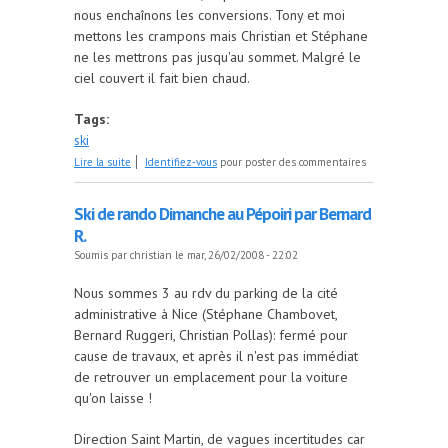
nous enchaînons les conversions. Tony et moi
mettons les crampons mais Christian et Stéphane
ne les mettrons pas jusqu'au sommet. Malgré le
ciel couvert il fait bien chaud.
Tags:
ski
de Cr cime de juisses 1 mars 2008
Lire la suite
Identifiez-vous
pour poster des commentaires
Ski de rando Dimanche au Pépoiri par Bernard
R.
Soumis par
christian
le mar, 26/02/2008 - 22:02
Nous sommes 3 au rdv du parking de la cité
administrative à Nice (Stéphane Chambovet,
Bernard Ruggeri, Christian Pollas): fermé pour
cause de travaux, et après il n'est pas immédiat
de retrouver un emplacement pour la voiture
qu'on laisse !
Direction Saint Martin, de vagues incertitudes car