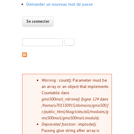
Demander un nouveau mot de passe
Formulaire de recherche
Rechercher
Message d'erreur
Warning
: count(): Parameter must be
an array or an object that implements
Countable dans
gma500mail_retrieve()
(ligne
124
dans
/home/u701530915/domains/gma500.f
r/public_html/blog/sites/all/modules/g
ma500mail/gma500mail.module
).
Deprecated function
: implode():
Passing glue string after array is