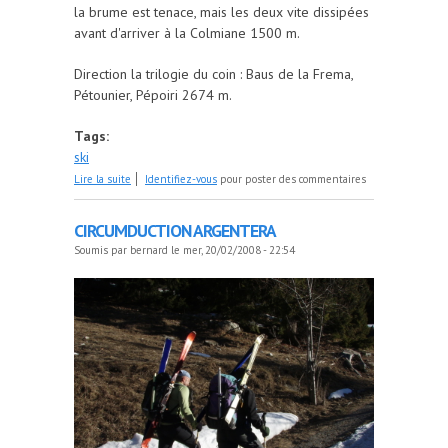
la brume est tenace, mais les deux vite dissipées
avant d'arriver à la Colmiane 1500 m.
Direction la trilogie du coin : Baus de la Frema,
Pétounier, Pépoiri 2674 m.
Tags:
ski
de Ski de rando Dimanche au Pépoiri par Bernard
Lire la suite
Identifiez-vous
pour poster des commentaires
R.
CIRCUMDUCTION ARGENTERA
Soumis par
bernard
le mer, 20/02/2008 - 22:54