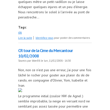
quelques mètre un petit raidillon ou je laisse
échapper quelques injures et un peu d'énergie.
Nous rencontrons le soleil à l'arrivée au pont de
peirastreche...
Tags:
ski
de Cr ski de randonnée samedi 16 fevrier
Lire la suite
Identifiez-vous
pour poster des commentaires
CR tour de la Cime du Mercantour
10/02/2008
Soumis par
bber06
le lun, 11/02/2008 - 16:30
Non, non ce n'est pas une erreur, j'ai pour une fois
lâché le rocher pour gouter aux plaisir du ski de
rando, en compagnie d'Olivier, Yom, Isabelle et
Ivan.
Le programme initial (couloir NW de Agnel )
semble improbable, la neige en versant nord ne
semblant pas assez tassée pour permettre une