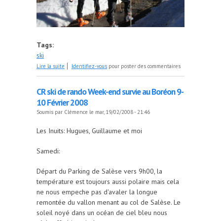
Tags:
ski
de CIRCUMDUCTION ARGENTERA
Lire la suite
Identifiez-vous
pour poster des commentaires
CR ski de rando Week-end survie au Boréon 9-
10 Février 2008
Soumis par
Clémence
le mar, 19/02/2008 - 21:46
Les Inuits: Hugues, Guillaume et moi
Samedi:
Départ du Parking de Salèse vers 9h00, la
température est toujours aussi polaire mais cela
ne nous empeche pas d'avaler la longue
remontée du vallon menant au col de Salèse. Le
soleil noyé dans un océan de ciel bleu nous