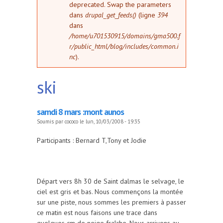
deprecated. Swap the parameters
dans
drupal_get_feeds()
(ligne
394
dans
/home/u701530915/domains/gma500.f
r/public_html/blog/includes/common.i
nc
).
ski
samdi 8 mars :mont aunos
Soumis par
cococo
le lun, 10/03/2008 - 19:35
Participants : Bernard T,Tony et Jodie
Départ vers 8h 30 de Saint dalmas le selvage, le
ciel est gris et bas. Nous commençons la montée
sur une piste, nous sommes les premiers à passer
ce matin est nous faisons une trace dans