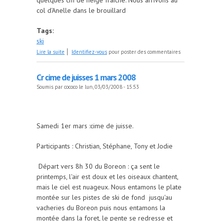
quelques cm de neige fraîche. Nous arrivons au
col d'Anelle dans le brouillard
Tags:
ski
de samdi 8 mars :mont aunos
Lire la suite
Identifiez-vous
pour poster des commentaires
Cr cime de juisses 1 mars 2008
Soumis par
cococo
le lun, 03/03/2008 - 15:53
Samedi 1er mars :cime de juisse.
Participants : Christian, Stéphane, Tony et Jodie
Départ vers 8h 30 du Boreon : ça sent le
printemps, l'air est doux et les oiseaux chantent,
mais le ciel est nuageux. Nous entamons le plate
montée sur les pistes de ski de fond jusqu'au
vacheries du Boreon puis nous entamons la
montée dans la foret, le pente se redresse et