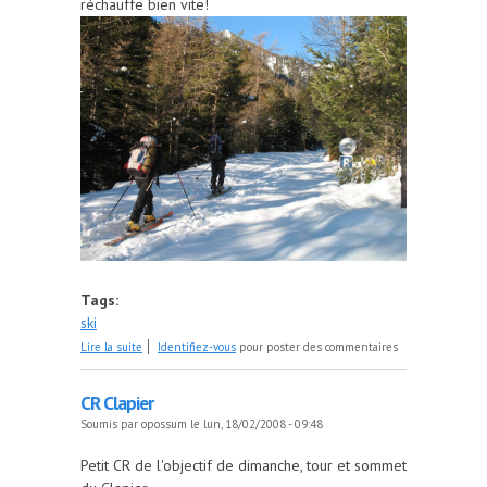
réchauffe bien vite!
Tags:
ski
de CR ski de rando Week-end survie au Boréon 9-
Lire la suite
Identifiez-vous
pour poster des commentaires
10 Février 2008
CR Clapier
Soumis par
opossum
le lun, 18/02/2008 - 09:48
Petit CR de l'objectif de dimanche, tour et sommet