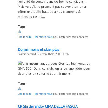
remonté du couloir dans de bonne conditions...
Mais vu qu'il ne prennent pas souvent l'air on a
offert une belle ballade a nos crampons &
piolets au cas où...
Tags:
ski
de CR tour de la Cime du Mercantour 10/02/2008
Lire la suite
Identifiez-vous
pour poster des commentaires
Dormir moins et skier plus
Soumis par
fred06
le ven, 18/01/2008 - 08:17
Amis insomniaques, vous êtes les bienvenus au
GMA 500. Dans ce club, on a eu une idée pour
skier plus en semaine : dormir moins !
Tags:
ski
de Dormir moins et skier plus
Lire la suite
Identifiez-vous
pour poster des commentaires
CR Ski de rando - CIMA DELLA FASCIA